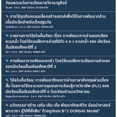
วัฒนธรรมในการเรียนรายวิชานาฏศิลป์
ธีระพร : 5 ส.ค. 2567 เปิดอ่าน 101258 ครั้ง
✎
การใช้ชุดกิจกรรมบล็อกสร้างสรรค์เพื่อใช้ในการพัฒนากล้าม
เนื้อมัดเล็กสำหรับเด็กปฐมวัย
ต้นอ้อสีแดง : 5 ส.ค. 2567 เปิดอ่าน 100763 ครั้ง
✎
รายงานการวิจัยในชั้นเรียน เรื่อง การพัฒนาการอ่านออกเสียง
ควบกล้ำ โดยใช้แบบฝึกการอ่านที่มีตัว ร ล ว ควบกล้ำ ของ นักเรียน
ชั้นมัธยมศึกษาปีที่ 2
จิรา : 5 ส.ค. 2567 เปิดอ่าน 100865 ครั้ง
✎
การพัฒนาการเขียนสะกดคำ โดยใช้แบบฝึกการเขียนตามคำบอก
ของนักเรียนชั้นมธัยมศึกษาปีที่ 2
จิรา : 5 ส.ค. 2567 เปิดอ่าน 100911 ครั้ง
✎
วิจัยในชั้นเรียน: การพัฒนาทักษะการอ่านภาษาอังกฤษผ่านเรื่อง
สั้น โดยการใช้กระบวนการชุมชนการเรียนรู้ทางวิชาชีพ (PLC) ของ
นักเรียนชั้นมัธยมศึกษาปีที่ 6 โรงเรียนป่าแดดวิทยาคม
ธัญญารัตน์ เสนาธรรม : 5 ส.ค. 2567 เปิดอ่าน 100753 ครั้ง
✎
นวัตกรรม“สร้าง เสริม เติม เต็ม พัฒนาทักษะชีวิต น้อมนำศาสตร์
พระราชา สู่วิถีที่ยั่งยืน” ด้วยรูปแบบ B^2 DONSAI Model”
เจด้า : 5 ส.ค. 2567 เปิดอ่าน 100989 ครั้ง