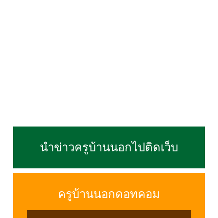
นำข่าวครูบ้านนอกไปติดเว็บ
ครูบ้านนอกดอทคอม