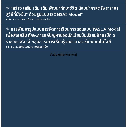
✎
“สร้าง เสริม เติม เต็ม พัฒนาทักษะชีวิต น้อมนำศาสตร์พระราชา
สู่วิถีที่ยั่งยืน” ด้วยรูปแบบ DONSAI Model”
เจด้า : 5 ส.ค. 2567 เปิดอ่าน 100803 ครั้ง
✎
การพัฒนารูปแบบการจัดการเรียนการสอนแบบ PASGA Model
เพื่อส่งเสริม ทักษะการแก้ปัญหาของนักเรียนชั้นมัธยมศึกษาปีที่ 6
รายวิชาฟิสิกส์ กลุ่มสาระการเรียนรู้วิทยาศาสตร์และเทคโนโลยี
ภา : 5 ส.ค. 2567 เปิดอ่าน 100826 ครั้ง
Advertisement