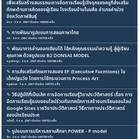
เพื่อเสริมสร้างสมรรถนะการจัดการเรียนรู้เชิงรุกของครูที่ส่งเสริม
ทักษะด้านการคิดของผู้เรียน โรงเรียนบ้านโนนค้อ อำเภอคำม่วง
จังหวัดกาฬสินธุ์
นิกร : 5 ส.ค. 2567 เปิดอ่าน 100830 ครั้ง
✎
การพัฒนารูปแบบการสอนภาษาไทย
rin : 5 ส.ค. 2567 เปิดอ่าน 100750 ครั้ง
✎
พัฒนาการอ่านออกเขียนได้ ใช้หลักคุณธรรมนำความรู้ สู่ผู้เรียน
คุณภาพ ด้วยรูปแบบ B2 DONSAI MODEL
ครูอภิชญา : 5 ส.ค. 2567 เปิดอ่าน 100788 ครั้ง
✎
การส่งเสริมทักษะทางสมอง EF (Executive Fucntions) ใน
เด็กปฐมวัย โดยการใช้กระบวนการ Process Art
ครูพลอย : 5 ส.ค. 2567 เปิดอ่าน 100791 ครั้ง
✎
วิธีปฏิบัติที่เป็นเลิศ การจัดการเรียนรู้วิชาประวัติศาสตร์ เรื่อง การ
จัดการเรียนรู้แบบออนไลน์ร่วมกับเทคนิคการสร้างบทเรียนออนไลน์
Google Sites รายวิชาประวัติศาสตร์ วิธีการทางประวัติศาสตร์
ของนักเรียนประถ
แม็กกี้ : 5 ส.ค. 2567 เปิดอ่าน 100752 ครั้ง
✎
รูปแบบการบริหารสถานศึกษา POWER - P model
ส้ม : 5 ส.ค. 2567 เปิดอ่าน 100738 ครั้ง