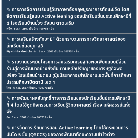
✎
การการจัดการเรียนรู้วิชาภาษาอังกฤษบูรณาการทักษะชีวิต โดย
จัดการเรียนรู้แบบ Active leaning ของนักเรียนชั้นประถมศึกษาปีที่
๔ โรงเรียนบ้านม่วง วังมน ตาดเสริม
หนึ่ง : 6 ส.ค. 2567 เปิดอ่าน 100781 ครั้ง
✎
การเสริมสร้างทักษะ EF ด้วยกระบวนการทางวิทยาศาสตร์ของ
นักเรียนชั้นอนุบาล3
Piyathida khodcharin : 6 ส.ค. 2567 เปิดอ่าน 100754 ครั้ง
✎
รายงานประเมินโครงการส่งเสริมเศรษฐกิจพอเพียงแบบมีส่วน
ร่วมสู่การพัฒนาอย่างยั่งยืน ตามหลักปรัชญาของเศรษฐกิจพอ
เพียง โรงเรียนบ้านดอน (นุ้ยนิธยาคาร)สำนักงานเขตพื้นที่การศึกษา
ประถมศึกษาปัตตานี เขต 1
โทน : 6 ส.ค. 2567 เปิดอ่าน 100773 ครั้ง
✎
การพัฒนาผลสัมฤทธิ์ทางการเรียนของนักเรียนชั้นประถมศึกษาปี
ที่ 4 โดยใช้ชุดกิจกรรมการเรียนรู้วิทยาศาสตร์ เรื่อง มหัศจรรย์แห่ง
พืช
อัง : 6 ส.ค. 2567 เปิดอ่าน 100733 ครั้ง
✎
การจัดการเรียนการสอน Active learning โดยใช้กระบวนการ
บันได 5 ขั้น (QSCCS) ของการพัฒนาทักษะความเข้าใจต่าง