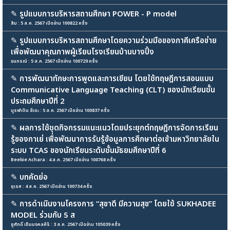
✎
รูปแบบการบริหารสถานศึกษา POWER - P model
ส้ม : 5 ส.ค. 2567 เปิดอ่าน 100822 ครั้ง
✎
รูปแบบการบริหารสถานศึกษาโดยความร่วมมือของภาคีเครือข่าย
เพื่อพัฒนาคุณภาพผู้เรียนโรงเรียนบ้านบางปิ้ง
ธนภรณ์ : 5 ส.ค. 2567 เปิดอ่าน 100729 ครั้ง
✎
การพัฒนาทักษะการพูดและการเขียน โดยใช้ทฤษฎีการสอนแบบ
Communicative Language Teaching (CLT) ของนักเรียนชั้น
ประถมศึกษาปีที่ 2
นูรฟาติน สีเดะ : 5 ส.ค. 2567 เปิดอ่าน 100837 ครั้ง
✎
ผลการใช้ชุดกิจกรรมแนะแนวโดยประยุกต์ทฤษฎีการจัดการเรียน
รู้ของกาเย่ เพื่อพัฒนาการรับรู้ข้อมูลการศึกษาต่อเข้ามหาวิทยาลัยใน
ระบบ TCAS ของนักเรียนระดับชั้นมัธยมศึกษาปีที่ 6
Beebie Achara : 4 ส.ค. 2567 เปิดอ่าน 100768 ครั้ง
✎
บทคัดย่อ
ยุเรศ : 4 ส.ค. 2567 เปิดอ่าน 100734 ครั้ง
✎
การดำเนินงานโครงการ “สุขาดี มีความสุข” โดยใช้ SUKHADEE
MODEL ร่วมกับ 5 ส
ชูศักดิ์ เข็มมงคลศิริ : 3 ส.ค. 2567 เปิดอ่าน 105039 ครั้ง