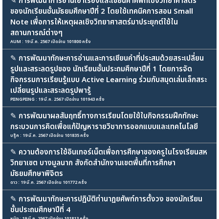
✎
การพัฒนาการอ่านเอาเรื่องและเขียนคำศัพท์เชิงวิทยาศาสตร์
ของนักเรียนชั้นมัธยมศึกษาปีที่ 2 โดยใช้เทคนิคการสอน Small
Note เพื่อการให้เหตุผลเชิงวิทยาศาสตร์มาประยุกต์ใช้ใน
สถานการณ์ต่างๆ
AUM : 19 มี.ค. 2567 เปิดอ่าน 101800 ครั้ง
✎
การพัฒนาทักษะการอ่านและการเขียนคำที่ประสมด้วยสระเปลี่ยน
รูปและสระลดรูปของ นักเรียนชั้นประถมศึกษาปีที่ 1 โดยการจัด
กิจกรรมการเรียนรู้แบบ Active Learning ร่วมกับสมุดเล่มเล็กสระ
เปลี่ยนรูปและสระลดรูปพารู้
PIINGPIING : 19 มี.ค. 2567 เปิดอ่าน 101943 ครั้ง
✎
การพัฒนาผลสัมฤทธิ์ทางการเรียนโดยใช้ใบกิจกรรมฝึกทักษะ
กระบวนการคิดเพื่อแก้ปัญหารายวิชาการออกแบบและเทคโนโลยี
บรู๊ค : 19 มี.ค. 2567 เปิดอ่าน 101835 ครั้ง
✎
ความต้องการใช้อินเทอร์เน็ตเพื่อการศึกษาของครูในโรงเรียนสห
วิทยาเขต บางมูลนาก สังกัดสำนักงานเขตพื้นที่การศึกษา
มัธยมศึกษาพิจิตร
ดาว : 19 มี.ค. 2567 เปิดอ่าน 101772 ครั้ง
✎
การพัฒนาทักษะการปฏิบัติท่านาฏยศัพท์การตั้งวง ของนักเรียน
ชั้นประถมศึกษาปีที่ 4
หนิง : 19 มี.ค. 2567 เปิดอ่าน 101813 ครั้ง