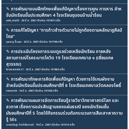
✎
การพัฒนาแบบฝึกทักษะเพื่อแก้ปัญหาเรื่องการคูณ การหาร สําห
รับนักเรียนชั้นประถมศึกษา 4 โรงเรียนชุมชนบ้านน้ำร้อน
aek_math : 20 มี.ค. 2567 เปิดอ่าน 101837 ครั้ง
✎
การแก้ไขปัญหา “การก้าวข้างตัวนางไม่ถูกต้องตามหลักนาฏศิลป์
ไทย”
นุชนาฏ รื่นสุข : 20 มี.ค. 2567 เปิดอ่าน 101798 ครั้ง
✎
การประเมินโครงการระบบดูแลช่วยเหลือนักเรียน ภายหลัง
สถานการณ์โรคระบาดโควิด 19 โรงเรียนเทศบาล ๑ (เยี่ยมเกษ
สุวรรณ)
krooramek.t1 : 20 มี.ค. 2567 เปิดอ่าน 101863 ครั้ง
✎
การพัฒนาทักษะการคิดเพื่อแก้ปัญหา ด้วยการใช้เกมผังงาน
สำหรับนักเรียนชั้นประถมศึกษาปีที่ 6 โรงเรียนเทศบาลวัดคลองโพธิ์
tomornk : 19 มี.ค. 2567 เปิดอ่าน 101943 ครั้ง
✎
การพัฒนาแผนการจัดการเรียนรู้รายวิชาวิทยาศาสตร์โลก และ
อวกาศ เรื่องการแปรสัณฐานของแผ่นธรณี ของนักเรียนชั้น
มัธยมศึกษาปีที่ 5 โดยใช้กิจกรรมร่วมกับกระบวนการสืบเสาะหาความ
รู้ 5Es
นางขนิษฐา กิตติอัชวาลย์ : 19 มี.ค. 2567 เปิดอ่าน 101913 ครั้ง