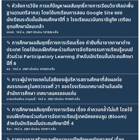
✎
หัวข้อการวิจัย การแก้ปัญหาผลสัมฤทธิ์ทางการเรียนวิชาศิลปะพื้น
ฐาน(ดนตรีสากล) โดยใช้บทเรียนการสอน Google Site ของ
นักเรียนระดับชั้นมัธยมศึกษาปีที่ 3 โรงเรียนนวมินทราชินูทิศ เตรียม
อุดมศึกษาน้อมเกล้า
mink : 19 มี.ค. 2567 เปิดอ่าน 101826 ครั้ง
✎
การศึกษาผลสัมฤทธิ์ทางการเรียนเรื่อง คำยืมที่มาจากภาษาต่าง
ประเทศ โดยใช้แบบฝึกทักษะร่วมกับการจัดกิจกรรมการเรียนรู้แบบมี
ส่วนร่วม Participatory Learning สำหรับนักเรียนชั้นประถมศึกษา
ปีที่ 6
ศร : 19 มี.ค. 2567 เปิดอ่าน 101825 ครั้ง
✎
ภาวะผู้นำทางเทคโนโลยีของผู้บริหารสถานศึกษาที่ส่งผลต่อ
สมรรถนะครูในศตวรรษที่ 21 ของโรงเรียนเทศบาลบ้านโนนชัย
สำนักการศึกษา เทศบาลนครขอนแก่น
นายเกรียงไกร กานุสนธิ์ : 19 มี.ค. 2567 เปิดอ่าน 101847 ครั้ง
✎
การศึกษาผลสัมฤทธิ์ทางการเรียน เรื่อง คำควบกล้ำไม่แท้ โดยใช้
แบบฝึกทักษะร่วมกับการจัดการเรียนรู้เทคนิคของบลูม (Bloom)
สำหรับนักเรียนชั้นประถมศึกษาปีที่ 4
ศิลา : 19 มี.ค. 2567 เปิดอ่าน 101811 ครั้ง
✎
รายงานการสร้างและพัฒนาแบบฝึกทักษะคณิตศาสตร์ เรื่อง