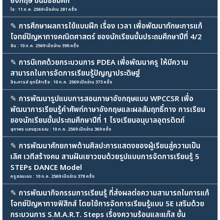
อังกฤษ ชั้นมัธยมศึก
ใจ : 11 ก.ค. 2569 เปิดอ่าน 281 ครั้ง
✎
การศึกษาผลการใช้แบบฝึก เรื่อง เวลา เพื่อพัฒนาทักษะการแก้
โจทย์ปัญหาทางคณิตศาสตร์ ของนักเรียนชั้นประถมศึกษาปีที่ 4/2
ลัน : 10 ก.ค. 2569 เปิดอ่าน 390 ครั้ง
✎
การนิเทศด้วยกระบวนการ PDEA เพื่อพัฒนาครู ให้มีความ
สามารถในการจัดการเรียนรู้ปัญญาประดิษฐ์
สิระการย์ ฤทธิ์สำเร็จ : 10 ก.ค. 2569 เปิดอ่าน 373 ครั้ง
✎
การพัฒนารูปแบบการสอนภาษาอังกฤษแบบ WPCCSR เพื่อ
พัฒนาการเรียนรู้คำศัพท์ภาษาอังกฤษและผลสัมฤทธิ์ทาง การเรียน
ของนักเรียนชั้นประถมศึกษาปีที่ 1 โรงเรียนอนุบาลอุตรดิตถ์
สุภาพร แสงสุวรรณ : 10 ก.ค. 2569 เปิดอ่าน 369 ครั้ง
✎
การพัฒนาศักยภาพด้านศิลปะการแสดงของผู้เรียนสู่ความเป็น
เลิศ เวทีสร้างคน สานฝันเยาวชนด้วยรูปแบบการจัดการเรียนรู้ 5
STEPs DANCE Model
ครูสอนเลข : 10 ก.ค. 2569 เปิดอ่าน 378 ครั้ง
✎
การพัฒนากิจกรรมการเรียนรู้ ที่ส่งผลต่อความสามารถในการแก้
โจทย์ปัญหาทางฟิสิกส์ โดยใช้การจัดการเรียนรู้แบบ 5E เสริมด้วย
กระบวนการ S.M.A.R.T. Steps เรื่องความร้อนและแก๊ส ชั้น