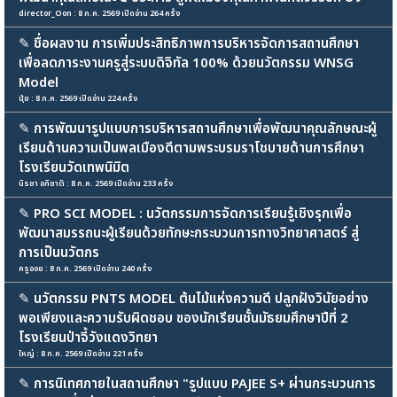
director_Oon : 8 ก.ค. 2569 เปิดอ่าน 264 ครั้ง
✎
ชื่อผลงาน การเพิ่มประสิทธิภาพการบริหารจัดการสถานศึกษา
เพื่อลดภาระงานครูสู่ระบบดิจิทัล 100% ด้วยนวัตกรรม WNSG
Model
นุ้ย : 8 ก.ค. 2569 เปิดอ่าน 224 ครั้ง
✎
การพัฒนารูปแบบการบริหารสถานศึกษาเพื่อพัฒนาคุณลักษณะผู้
เรียนด้านความเป็นพลเมืองดีตามพระบรมราโชบายด้านการศึกษา
โรงเรียนวัดเทพนิมิต
นิรชา อภิชาติ : 8 ก.ค. 2569 เปิดอ่าน 233 ครั้ง
✎
PRO SCI MODEL : นวัตกรรมการจัดการเรียนรู้เชิงรุกเพื่อ
พัฒนาสมรรถนะผู้เรียนด้วยทักษะกระบวนการทางวิทยาศาสตร์ สู่
การเป็นนวัตกร
ครูออย : 8 ก.ค. 2569 เปิดอ่าน 240 ครั้ง
✎
นวัตกรรม PNTS MODEL ต้นไม้แห่งความดี ปลูกฝังวินัยอย่าง
พอเพียงและความรับผิดชอบ ของนักเรียนชั้นมัธยมศึกษาปีที่ 2
โรงเรียนป่าจี้วังแดงวิทยา
ใหญ่ : 8 ก.ค. 2569 เปิดอ่าน 221 ครั้ง
✎
การนิเทศภายในสถานศึกษา "รูปแบบ PAJEE S+ ผ่านกระบวนการ