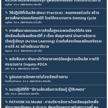
ประวัติศาสตร์ท้องถิ่นเชิงรุก สู่พลเมืองเข้มแข็ง โดยใช้กระบวนการ
ครูป๊อป : 9 ก.ค. 2569 เปิดอ่าน 335 ครั้ง
✎
วิธีปฏิบัติที่เป็นเลิศ (Best Practice) : หนองหอยร่วมใจ สร้าง
สถานศึกษาปลอดภัยทุกมิติ โดยใช้กระบวนการ Deming Cycle
ครูป๊อป : 9 ก.ค. 2569 เปิดอ่าน 272 ครั้ง
✎
การพัฒนาสมรรถนะการคิดขั้นสูงและพลเมืองดิจิทัล ของ
นักเรียนชั้นมัธยมศึกษาปีที่ 3 เรื่อง พันธุศาสตร์ ผ่านการจัดการ
เรียนรู้เชิงรุก (Active Learning) ร่วมกับห้องเรียนเสมือนจริงและ
การใช้ AI อย่างมีธรรมาภิบาล
ธัญมาศ : 9 ก.ค. 2569 เปิดอ่าน 251 ครั้ง
✎
พลังสืบเสาะ พัฒนานักวิทยาศาสตร์น้อยสู่ความเป็นเลิศ ภายใต้
กระบวนการ Inquiry-PDCA
เจด้า : 8 ก.ค. 2569 เปิดอ่าน 240 ครั้ง
✎
รูปแบบการนิเทศภายในโรงเรียนบ้านขาม
โรงเรี่ยนบ้านขาม : 8 ก.ค. 2569 เปิดอ่าน 254 ครั้ง
✎
แนวปฏิบัติที่ดี”“นิทานส่งเสริมการเรียนรู้ คู่วิถีเกษตร”
สุบิน : 8 ก.ค. 2569 เปิดอ่าน 242 ครั้ง
✎
PATHOM 5G Model : การบริหารจัดการโรงเรียนสุจริตเพื่อ
พัฒนาคุณลักษณะ ๕ ประการ สู่พลเมืองคุณภาพในศตวรรษที่ ๒๑