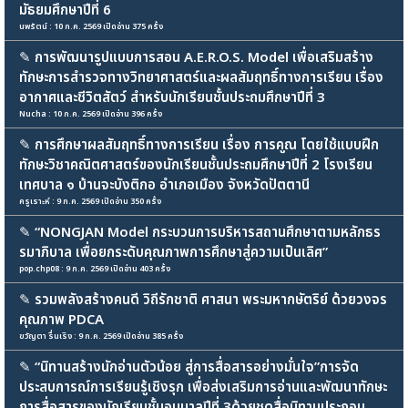
มัธยมศึกษาปีที่ 6
นพรัตน์ : 10 ก.ค. 2569 เปิดอ่าน 375 ครั้ง
✎
การพัฒนารูปแบบการสอน A.E.R.O.S. Model เพื่อเสริมสร้าง
ทักษะการสำรวจทางวิทยาศาสตร์และผลสัมฤทธิ์ทางการเรียน เรื่อง
อากาศและชีวิตสัตว์ สำหรับนักเรียนชั้นประถมศึกษาปีที่ 3
Nucha : 10 ก.ค. 2569 เปิดอ่าน 396 ครั้ง
✎
การศึกษาผลสัมฤทธิ์ทางการเรียน เรื่อง การคูณ โดยใช้แบบฝึก
ทักษะวิชาคณิตศาสตร์ของนักเรียนชั้นประถมศึกษาปีที่ 2 โรงเรียน
เทศบาล ๑ บ้านจะบังติกอ อำเภอเมือง จังหวัดปัตตานี
ครูเราะห์ : 9 ก.ค. 2569 เปิดอ่าน 350 ครั้ง
✎
“NONGJAN Model กระบวนการบริหารสถานศึกษาตามหลักธร
รมาภิบาล เพื่อยกระดับคุณภาพการศึกษาสู่ความเป็นเลิศ”
pop.chp08 : 9 ก.ค. 2569 เปิดอ่าน 403 ครั้ง
✎
รวมพลังสร้างคนดี วิถีรักชาติ ศาสนา พระมหากษัตริย์ ด้วยวงจร
คุณภาพ PDCA
ขวัญตา รื่นเริง : 9 ก.ค. 2569 เปิดอ่าน 385 ครั้ง
✎
“นิทานสร้างนักอ่านตัวน้อย สู่การสื่อสารอย่างมั่นใจ”การจัด
ประสบการณ์การเรียนรู้เชิงรุก เพื่อส่งเสริมการอ่านและพัฒนาทักษะ
การสื่อสารของนักเรียนชั้นอนุบาลปีที่ 3ด้วยชุดสื่อนิทานประกอบ