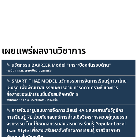
เผยแพร่ผลงานวิชาการ
✎
นวัตกรรม BARRIER Model "เกราะป้องกันรอบด้าน"
เจมส์ : 11 ก.ค. 2569 เปิดอ่าน 258 ครั้ง
✎
SMART THAI MODEL นวัตกรรมการจัดการเรียนรู้ภาษาไทย
เชิงรุก เพื่อพัฒนาสมรรถนะการอ่าน การคิดวิเคราะห์ และการ
สื่อสารของนักเรียนชั้นมัธยมศึกษาปีที่ 3
อานัตทกร : 11 ก.ค. 2569 เปิดอ่าน 266 ครั้ง
✎
การพัฒนารูปแบบการจัดการเรียนรู้ 4A ผสมผสานกับวัฏจักร
การเรียนรู้ 7E ร่วมกับกลยุทธ์การอ่านเชิงวิเคราะห์ ควบคู่คุณธรรม
จริยธรรม โดยใช้ชุดกิจกรรมส่งเสริมการเรียนรู้ Popular Local
Isan Style เพื่อส่งเสริมผลลัพธ์ทางการเรียนรู้ รายวิชาภาษา