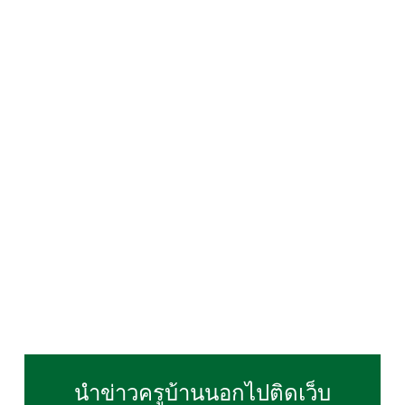
นำข่าวครูบ้านนอกไปติดเว็บ