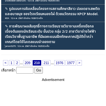
นายชัชพงศ์ วงศ์ษาแก้ว : 12 ก.พ. 2567 เปิดอ่าน 102535 ครั้ง
✎
รูปแบบการขับเคลื่อนโครงการสถานศึกษาสีขาว ปลอดยาเสพติด
และอบายมุข ของโรงเรียนหนองไผ่ ด้วยนวัตกรรม KPCP Model.
KEA : 12 ก.พ. 2567 เปิดอ่าน 102613 ครั้ง
✎
การพัฒนาผลสัมฤทธิ์ทางการเรียนรายวิชางานเครื่องมือกล
เบื้องต้นของนักเรียนระดับ ชั้นปวช กลุ่ม 2/2 สาขาวิชาช่างไฟฟ้า
เรียนวิชาพื้นฐานอาชีพ ที่มีผลคะแนนฝึกทักษะภาคปฏิบัติต่ำกว่า
เกณฑ์โดยใช้โมเดลแบบจำลองตาม
่jarun5275 : 12 ก.พ. 2567 เปิดอ่าน 102532 ครั้ง
<
1
2
...
209
210
211
...
1976
1977
>
เลือกหน้า
Advertisement