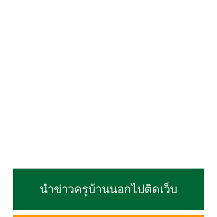
นำข่าวครูบ้านนอกไปติดเว็บ