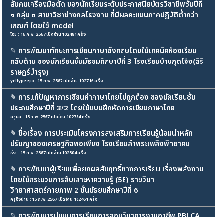
ลับคมเครื่องมือตัด ของนักเรียนระดับประกาศนียบัตรวิชาชีพชั้นปีที่
๑ กลุ่ม ๓ สาขาวิชาช่างกลโรงงาน ที่มีผลคะแนนภาคปฏิบัติต่ำกว่า
เกณฑ์ โดยใช้ model
โอม : 16 ก.พ. 2567 เปิดอ่าน 102481 ครั้ง
✎
การพัฒนาทักษะการเขียนภาษาอังกฤษโดยใช้เทคนิคห้องเรียน
กลับด้าน ของนักเรียนชั้นมัธยมศึกษาปีที่ 3 โรงเรียนบ้านกุดโง้ง(สิริ
ราษฎร์บํารุง)
yellypeepo : 15 ก.พ. 2567 เปิดอ่าน 102716 ครั้ง
✎
การแก้ปัญหาการเขียนคำภาษาไทยไม่ถูกต้อง ของนักเรียนชั้น
ประถมศึกษาปีที่ 3/2 โดยใช้แบบฝึกหัดการเขียนภาษาไทย
ครูธิศ : 15 ก.พ. 2567 เปิดอ่าน 102784 ครั้ง
✎
ชื่อเรื่อง การประเมินโครงการส่งเสริมการเรียนรู้น้อมนำหลัก
ปรัชญาของเศรษฐกิจพอเพียง โรงเรียนลำพระเพลิงพิทยาคม
ธีระ : 15 ก.พ. 2567 เปิดอ่าน 102504 ครั้ง
✎
การพัฒนาผู้เรียนเพื่อยกผลสัมฤทธิ์ทางการเรียน เรื่องพลังงาน
โดยใช้กระบวนการสืบเสาะหาความรู้ (5E) รายวิชา
วิทยาศาสตร์กายภาพ 2 ชั้นมัธยมศึกษาปีที่ 6
ครูอิงน่าน : 15 ก.พ. 2567 เปิดอ่าน 102461 ครั้ง
✎
การพัฒนารูปแบบการเรียนการสอนวิชาการงานอาชีพ PBLCA