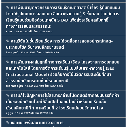
✎
การพัฒนาชุดกิจกรรมการเรียนรู้คณิตศาสตร์ เรื่อง รู้ทันทศนิยม
โดยใช้รูปแบบการสอนแบบ สืบเสาะหาความรู้ 5 ขั้นตอน ร่วมกับการ
เรียนรู้แบบร่วมมือด้วยเทคนิค STAD เพื่อส่งเสริมผลสัมฤทธิ์
ทางการเรียนและสมรรถนะ
Kjim : 12 ก.พ. 2567 เปิดอ่าน 102582 ครั้ง
✎
งานวิจัยในชั้นเรียนเรื่อง การใช้ชุดสื่อการสอนอุปกรณ์ถอด-
ประกอบโช้ค วิชางานจักรยานยนต์
จักรกฤษณ์ : 12 ก.พ. 2567 เปิดอ่าน 102494 ครั้ง
✎
การพัฒนาผลสัมฤทธิ์ทางการเรียน เรื่อง โครงงานการออกแบบ
และเทคโนโลยี โดยการจัดการเรียนรู้แบบสืบเสาะหาความรู้ (5Es
Instructional Model) ร่วมกับการใช้นวัตกรรมสะเต็มศึกษา
สำหรับนักเรียนระดับชั้นมัธยมศึกษาปี
วรรณพร อยู่มา : 12 ก.พ. 2567 เปิดอ่าน 102514 ครั้ง
✎
การแก้ไขปัญหาการไม่สามารถอ่านโน้ตดนตรีสากลบนบรรทัดห้า
เส้นของนักเรียนโดยใช้สื่อเปียโนออนไลน์สำหรับนักเรียนชั้น
มัธยมศึกษาปีที่ 1 ภาคเรียนที่ 2 โรงเรียนมัธยมวัดนายโรง
ครูตูน : 12 ก.พ. 2567 เปิดอ่าน 102538 ครั้ง
✎
ขอเผยแพร่ผลงานทางวิชาการ