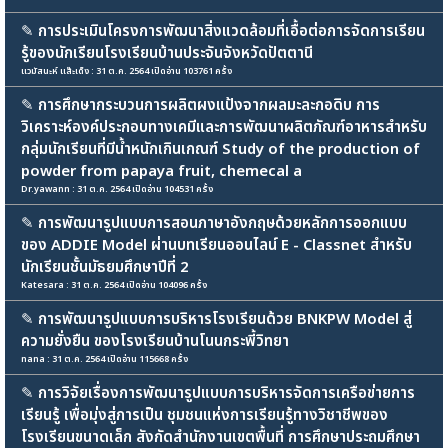
✎
การประเมินโครงการพัฒนาสิ่งแวดล้อมที่เอื้อต่อการจัดการเรียน
รู้ของนักเรียนโรงเรียนบ้านประจันจังหวัดปัตตานี
แวมัสนะห์ แส๊ะเด็ง : 31 ต.ค. 2564 เปิดอ่าน 103761 ครั้ง
✎
การศึกษากระบวนการผลิตผงแป้งจากผลมะละกอดิบ การ
วิเคราะห์องค์ประกอบทางเคมีและการพัฒนาผลิตภัณฑ์อาหารสำหรับ
กลุ่มนักเรียนที่มีน้ำหนักเกินเกณฑ์ Study of the production of
powder from papaya fruit, chemecal a
Dr.yawann : 31 ต.ค. 2564 เปิดอ่าน 104531 ครั้ง
✎
การพัฒนารูปแบบการสอนภาษาอังกฤษด้วยหลักการออกแบบ
ของ ADDIE Model ผ่านบทเรียนออนไลน์ E - Classnet สำหรับ
นักเรียนชั้นมัธยมศึกษาปีที่ 2
Katesara : 31 ต.ค. 2564 เปิดอ่าน 104096 ครั้ง
✎
การพัฒนารูปแบบการบริหารโรงเรียนด้วย BNKPW Model สู่
ความยั่งยืน ของโรงเรียนบ้านโนนกระพี้วิทยา
nana : 31 ต.ค. 2564 เปิดอ่าน 115668 ครั้ง
✎
การวิจัยเรื่องการพัฒนารูปแบบการบริหารจัดการเครือข่ายการ
เรียนรู้ เพื่อมุ่งสู่การเป็น ชุมชนแห่งการเรียนรู้ทางวิชาชีพของ
โรงเรียนขนาดเล็ก สังกัดสำนักงานเขตพื้นที่ การศึกษาประถมศึกษา