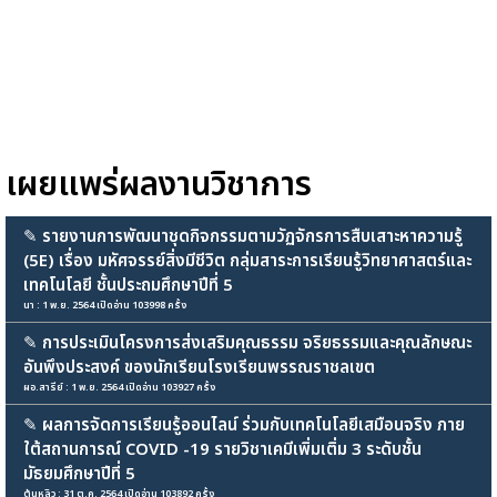
เผยแพร่ผลงานวิชาการ
✎
รายงานการพัฒนาชุดกิจกรรมตามวัฏจักรการสืบเสาะหาความรู้
(5E) เรื่อง มหัศจรรย์สิ่งมีชีวิต กลุ่มสาระการเรียนรู้วิทยาศาสตร์และ
เทคโนโลยี ชั้นประถมศึกษาปีที่ 5
นา : 1 พ.ย. 2564 เปิดอ่าน 103998 ครั้ง
✎
การประเมินโครงการส่งเสริมคุณธรรม จริยธรรมและคุณลักษณะ
อันพึงประสงค์ ของนักเรียนโรงเรียนพรรณราชลเขต
ผอ.สารีย์ : 1 พ.ย. 2564 เปิดอ่าน 103927 ครั้ง
✎
ผลการจัดการเรียนรู้ออนไลน์ ร่วมกับเทคโนโลยีเสมือนจริง ภาย
ใต้สถานการณ์ COVID -19 รายวิชาเคมีเพิ่มเติ่ม 3 ระดับชั้น
มัธยมศึกษาปีที่ 5
ต้นหลิว : 31 ต.ค. 2564 เปิดอ่าน 103892 ครั้ง