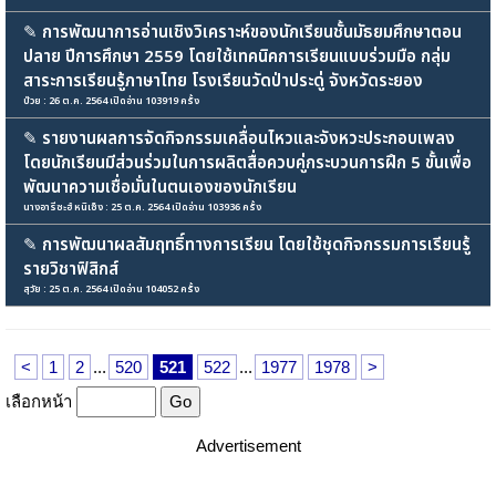
✎
การพัฒนาการอ่านเชิงวิเคราะห์ของนักเรียนชั้นมัธยมศึกษาตอน
ปลาย ปีการศึกษา 2559 โดยใช้เทคนิคการเรียนแบบร่วมมือ กลุ่ม
สาระการเรียนรู้ภาษาไทย โรงเรียนวัดป่าประดู่ จังหวัดระยอง
บ๊วย : 26 ต.ค. 2564 เปิดอ่าน 103919 ครั้ง
✎
รายงานผลการจัดกิจกรรมเคลื่อนไหวและจังหวะประกอบเพลง
โดยนักเรียนมีส่วนร่วมในการผลิตสื่อควบคู่กระบวนการฝึก 5 ขั้นเพื่อ
พัฒนาความเชื่อมั่นในตนเองของนักเรียน
นางอารีซะฮ์ หนิเซ็ง : 25 ต.ค. 2564 เปิดอ่าน 103936 ครั้ง
✎
การพัฒนาผลสัมฤทธิ์ทางการเรียน โดยใช้ชุดกิจกรรมการเรียนรู้
รายวิชาฟิสิกส์
สุวัย : 25 ต.ค. 2564 เปิดอ่าน 104052 ครั้ง
<
1
2
...
520
521
522
...
1977
1978
>
เลือกหน้า
Advertisement