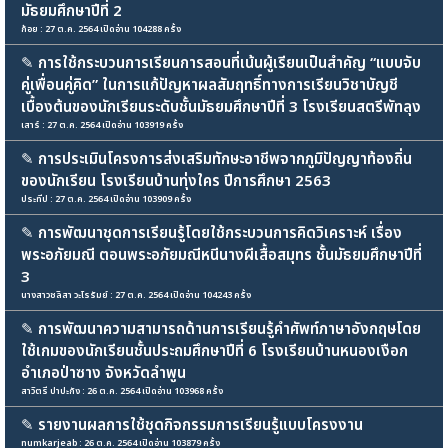
มัธยมศึกษาปีที่ 2
ก้อย : 27 ต.ค. 2564 เปิดอ่าน 104288 ครั้ง
✎
การใช้กระบวนการเรียนการสอนที่เน้นผู้เรียนเป็นสำคัญ “แบบจับ
คู่เพื่อนคู่คิด” ในการแก้ปัญหาผลสัมฤทธิ์ทางการเรียนวิชาบัญชี
เบื้องต้นของนักเรียนระดับชั้นมัธยมศึกษาปีที่ 3 โรงเรียนสตรีพัทลุง
เสาร์ : 27 ต.ค. 2564 เปิดอ่าน 103919 ครั้ง
✎
การประเมินโครงการส่งเสริมทักษะอาชีพจากภูมิปัญญาท้องถิ่น
ของนักเรียน โรงเรียนบ้านทุ่งใคร ปีการศึกษา 2563
ประทีป : 27 ต.ค. 2564 เปิดอ่าน 103909 ครั้ง
✎
การพัฒนาชุดการเรียนรู้โดยใช้กระบวนการคิดวิเคราะห์ เรื่อง
พระอภัยมณี ตอนพระอภัยมณีหนีนางผีเสื้อสมุทร ชั้นมัธยมศึกษาปีที่
3
นางสาวชลิสา วะโรรัมย์ : 27 ต.ค. 2564 เปิดอ่าน 104243 ครั้ง
✎
การพัฒนาความสามารถด้านการเรียนรู้คำศัพท์ภาษาอังกฤษโดย
ใช้เกมของนักเรียนชั้นประถมศึกษาปีที่ 6 โรงเรียนบ้านหนองเงือก
อำเภอป่าซาง จังหวัดลำพูน
สาวิตรี ปาปะกัง : 26 ต.ค. 2564 เปิดอ่าน 103968 ครั้ง
✎
รายงานผลการใช้ชุดกิจกรรมการเรียนรู้แบบโครงงาน
numkarjeab : 26 ต.ค. 2564 เปิดอ่าน 103879 ครั้ง