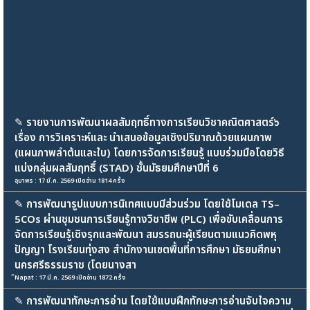
✎
รายงานการพัฒนาผลสัมฤทธิ์ทางการเรียนวิชาคณิตศาสตร์๖
เรื่อง การวิเคราะห์และ นำเสนอข้อมูลเชิงปริมาณด้วยแผนภาพ
(แผนภาพลำต้นและใบ) โดยการจัดการเรียนรู้ แบบร่วมมือโดยวิธี
แบ่งกลุ่มผลสัมฤทธิ์ (STAD) ชั้นมัธยมศึกษาปีที่ 6
อุมาพร : 17 มี.ค. 2569 เปิดอ่าน 1814 ครั้ง
✎
การพัฒนารูปแบบการนิเทศแบบมีส่วนร่วม โดยใช้โมเดล TS–
5COs ผ่านชุมชนการเรียนรู้ทางวิชาชีพ (PLC) เพื่อขับเคลื่อนการ
จัดการเรียนรู้เชิงรุกและพัฒนา สมรรถนะผู้เรียนตามแนวคิดพหุ
ปัญญา โรงเรียนทุ่งสง สำนักงานเขตพื้นที่การศึกษา มัธยมศึกษา
นครศรีธรรมราช (โดยนางสา
ืNapat : 17 มี.ค. 2569 เปิดอ่าน 1872 ครั้ง
✎
การพัฒนาทักษะการอ่าน โดยใช้แบบฝึกทักษะการอ่านจับใจความ