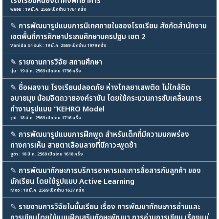
โรงเรียนหนองตาคงพิทยาคาร
พลอย : 19 มี.ค. 2569 เปิดอ่าน 1761 ครั้ง
✎
การพัฒนารูปแบบการนิเทศภายในของโรงเรียน สังกัดสำนักงาน
เขตพื้นที่การศึกษาประถมศึกษานครปฐม เขต 2
Vanida Srisuk : 19 มี.ค. 2569 เปิดอ่าน 1979 ครั้ง
✎
รายงานการวิจัย สถานศึกษา
บุ๋ม : 19 มี.ค. 2569 เปิดอ่าน 1736 ครั้ง
✎
ชื่อผลงาน โรงเรียนปลอดภัย ห่างไกลยาเสพติด ไม่ใกล้ชิด
อบายมุข น้อมจิตถวายองค์ราชัน โดยใช้กระบวนการขับเคลื่อนการ
ทำงานรูปแบบ “KEHRO Model
วุฒิ : 18 มี.ค. 2569 เปิดอ่าน 1716 ครั้ง
✎
การพัฒนารูปแบบการฝึกพูด สำหรับเด็กที่มีความบกพร่อง
ทางการเห็น สายตาเลือนลางที่มีภาวะพูดช้า
ยูซ่า : 18 มี.ค. 2569 เปิดอ่าน 1618 ครั้ง
✎
การพัฒนาทักษะการบริการอาหารและการสื่อสารกับลูกค้า ของ
นักเรียน โดยใช้รูปแบบ Active Learning
Moo : 18 มี.ค. 2569 เปิดอ่าน 1637 ครั้ง
✎
รายงานการวิจัยในชั้นเรียน เรื่อง การพัฒนาทักษะการอ่านและ
การเขียนโดยใช้แบบฝึกเสริมทักษะพัฒนา การอ่านการเขียน เรื่องแม่