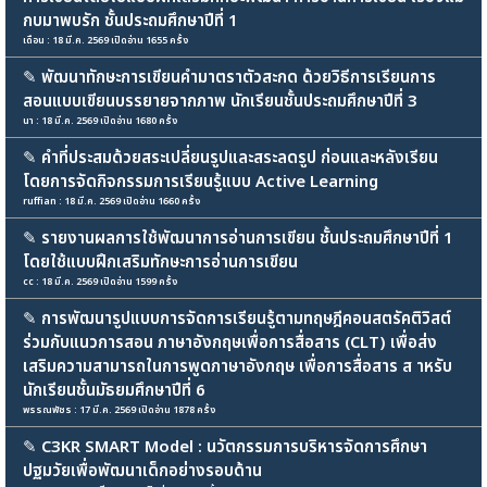
กบมาพบรัก ชั้นประถมศึกษาปีที่ 1
เดือน : 18 มี.ค. 2569 เปิดอ่าน 1655 ครั้ง
✎
พัฒนาทักษะการเขียนคำมาตราตัวสะกด ด้วยวิธีการเรียนการ
สอนแบบเขียนบรรยายจากภาพ นักเรียนชั้นประถมศึกษาปีที่ 3
นา : 18 มี.ค. 2569 เปิดอ่าน 1680 ครั้ง
✎
คำที่ประสมด้วยสระเปลี่ยนรูปและสระลดรูป ก่อนและหลังเรียน
โดยการจัดกิจกรรมการเรียนรู้แบบ Active Learning
ruffian : 18 มี.ค. 2569 เปิดอ่าน 1660 ครั้ง
✎
รายงานผลการใช้พัฒนาการอ่านการเขียน ชั้นประถมศึกษาปีที่ 1
โดยใช้แบบฝึกเสริมทักษะการอ่านการเขียน
cc : 18 มี.ค. 2569 เปิดอ่าน 1599 ครั้ง
✎
การพัฒนารูปแบบการจัดการเรียนรู้ตามทฤษฎีคอนสตรัคติวิสต์
ร่วมกับแนวการสอน ภาษาอังกฤษเพื่อการสื่อสาร (CLT) เพื่อส่ง
เสริมความสามารถในการพูดภาษาอังกฤษ เพื่อการสื่อสาร ส าหรับ
นักเรียนชั้นมัธยมศึกษาปีที่ 6
พรรณพัชร : 17 มี.ค. 2569 เปิดอ่าน 1878 ครั้ง
✎
C3KR SMART Model : นวัตกรรมการบริหารจัดการศึกษา
ปฐมวัยเพื่อพัฒนาเด็กอย่างรอบด้าน