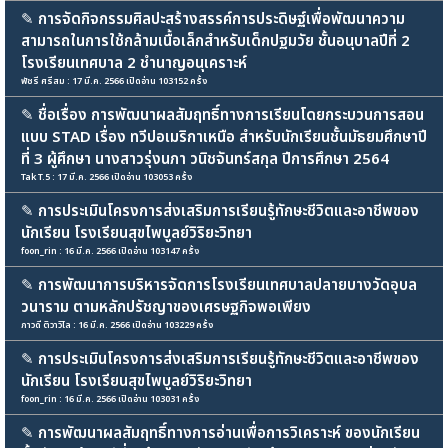
✎
การจัดกิจกรรมศิลปะสร้างสรรค์การประดิษฐ์เพื่อพัฒนาความ
สามารถในการใช้กล้ามเนื้อเล็กสำหรับเด็กปฐมวัย ชั้นอนุบาลปีที่ 2
โรงเรียนเทศบาล 2 ชำนาญอนุเคราะห์
พัชรี ศรีสม : 17 มี.ค. 2566 เปิดอ่าน 103152 ครั้ง
✎
ชื่อเรื่อง การพัฒนาผลสัมฤทธิ์ทางการเรียนโดยกระบวนการสอน
แบบ STAD เรื่อง ทวีปอเมริกาเหนือ สำหรับนักเรียนชั้นมัธยมศึกษาปี
ที่ 3 ผู้ศึกษา นางสาวรุ่งนภา วนิชจันทร์สกุล ปีการศึกษา 2564
Tak T.5 : 17 มี.ค. 2566 เปิดอ่าน 103053 ครั้ง
✎
การประเมินโครงการส่งเสริมการเรียนรู้ทักษะชีวิตและอาชีพของ
นักเรียน โรงเรียนสุขไพบูลย์วิริยะวิทยา
foon_rin : 16 มี.ค. 2566 เปิดอ่าน 103147 ครั้ง
✎
การพัฒนาการบริหารจัดการโรงเรียนเทศบาลปลายบางวัดอุบล
วนาราม ตามหลักปรัชญาของเศรษฐกิจพอเพียง
ภาวดี ติวาวิไล : 16 มี.ค. 2566 เปิดอ่าน 103229 ครั้ง
✎
การประเมินโครงการส่งเสริมการเรียนรู้ทักษะชีวิตและอาชีพของ
นักเรียน โรงเรียนสุขไพบูลย์วิริยะวิทยา
foon_rin : 16 มี.ค. 2566 เปิดอ่าน 103031 ครั้ง
✎
การพัฒนาผลสัมฤทธิ์ทางการอ่านเพื่อการวิเคราะห์ ของนักเรียน