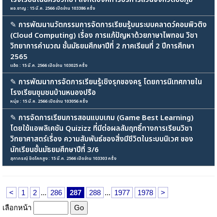
ผอ.ชาญ : 15 มี.ค. 2566 เปิดอ่าน 103386 ครั้ง
✎
การพัฒนานวัตกรรมการจัดการเรียนรู้บนระบบคลาดว์คอมพิวติง
(Cloud Computing) เรื่อง การแก้ปัญหาด้วยภาษาไพทอน วิชา
วิทยาการคำนวณ ชั้นมัธยมศึกษาปีที่ 2 ภาคเรียนที่ 2 ปีการศึกษา
2565
แอ้ด : 15 มี.ค. 2566 เปิดอ่าน 103025 ครั้ง
✎
การพัฒนาการจัดการเรียนรู้เชิงรุกของครู โดยการนิเทศภายใน
โรงเรียนชุมชนบ้านหนองปรือ
หนุ่ย : 15 มี.ค. 2566 เปิดอ่าน 103056 ครั้ง
✎
การจัดการเรียนการสอนแบบเกม (Game Best Learning)
โดยใช้แอพลิเคชัน Quizizz ที่มีต่อผลสัมฤทธิ์ทางการเรียนวิชา
วิทยาศาสตร์เรื่อง ความสัมพันธ์ของสิ่งมีชีวิตในระบบนิเวศ ของ
นักเรียนชั้นมัธยมศึกษาปีที่ 3/6
สุภาภรณ์ฺ ชิดโคกสูง : 15 มี.ค. 2566 เปิดอ่าน 103303 ครั้ง
<
1
2
...
286
287
288
...
1977
1978
>
เลือกหน้า