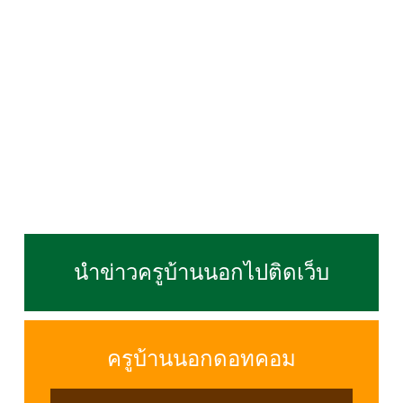
นำข่าวครูบ้านนอกไปติดเว็บ
ครูบ้านนอกดอทคอม