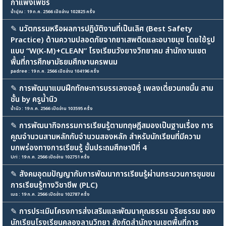
กำแพงเพชร
น้ำปุณ : 19 ก.ค. 2566 เปิดอ่าน 102825 ครั้ง
✎
นวัตกรรมหรือผลการปฏิบัติงานที่เป็นเลิศ (Best Safety
Practice) ด้านความปลอดภัยจากยาเสพติดและอบายมุข โดยใช้รูป
แบบ “W(K-M)+CLEAN” โรงเรียนวังยางวิทยาคม สำนักงานเขต
พื้นที่การศึกษามัธยมศึกษานครพนม
padree : 19 ก.ค. 2566 เปิดอ่าน 104196 ครั้ง
✎
การพัฒนาแบบฝึกทักษะการบรรเลงซออู้ เพลงเดี่ยวนกขมิ้น สาม
ชั้น by ครูน้ำนิว
น้ำนิว : 19 ก.ค. 2566 เปิดอ่าน 103595 ครั้ง
✎
การพัฒนากิจกรรมการเรียนรู้ตามทฤษฎีสมองเป็นฐานเรื่อง การ
คูณจำนวนสามหลักกับจำนวนสองหลัก สำหรับนักเรียนที่มีความ
บกพร่องทางการเรียนรู้ ชั้นประถมศึกษาปีที่ 4
Uri : 19 ก.ค. 2566 เปิดอ่าน 102751 ครั้ง
✎
สังคมอุดมปัญญากับการพัฒนาการเรียนรู้ผ่านกระบวนการชุมชน
การเรียนรู้ทางวิชาชีพ (PLC)
เมธ : 19 ก.ค. 2566 เปิดอ่าน 102787 ครั้ง
✎
การประเมินโครงการส่งเสริมและพัฒนาคุณธรรม จริยธรรม ของ
นักเรียนโรงเรียนคลองลานวิทยา สังกัดสำนักงานเขตพื้นที่การ