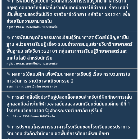
✎
การพัฒนารูปแบบการจัดกิจกรรมการเรียนรู้วิทยาศาสตร์ตาม
ทฤษฎี คอนสตรัคชั่นนิสซึ่มร่วมกับเทคนิคการใช้คำถาม เรื่อง เคมีที่
เป็นพื้นฐานของสิ่งมีชีวิต รายวิชาชีววิทยา1 รหัสวิชา ว31241 เพื่อ
ส่งเสริมความสามารถใน
ครูอ้อ : 19 ก.ค. 2566 เปิดอ่าน 102780 ครั้ง
✎
การพัฒนาชุดกิจกรรมการเรียนรู้วิทยาศาสตร์โดยใช้ปัญหาเป็น
ฐาน หน่วยการเรียนรู้ เรื่อง ระบบร่างกายมนุษย์รายวิชาวิทยาศาสตร์
พื้นฐาน3 รหัสวิชา ว22101 กลุ่มสาระการเรียนรู้วิทยาศาสตร์และ
เทคโนโลยี สำหรับนักเรีย
ครูอ้อ : 19 ก.ค. 2566 เปิดอ่าน 102800 ครั้ง
✎
ผลการใช้แบบฝึก เพื่อพัฒนาผลการเรียนรู้ เรื่อง กระบวนการใน
การจัดการ รายวิชาพาณิชยกรรม 2
BoM : 19 ก.ค. 2566 เปิดอ่าน 102651 ครั้ง
✎
การสร้างสื่อสิ่งประดิษฐ์ปลอกล็อคแขนสำหรับใช้ฝึกทักษะการเล่น
ลูกสองมือล่างในกีฬาวอลเลย์บอลของนักเรียนชั้นมัธยมศึกษาปีที่ 1
โรงเรียนวิทยาศาสตร์จุฬาภรณราชวิทยาลัย บุรีรัมย์
ต้น : 19 ก.ค. 2566 เปิดอ่าน 102935 ครั้ง
✎
การประเมินโครงการธนาคารโรงเรียนของโรงเรียนวชิรปราการ
วิทยาคม สังกัดสำนักงานเขตพื้นที่การศึกษามัธยมศึกษา