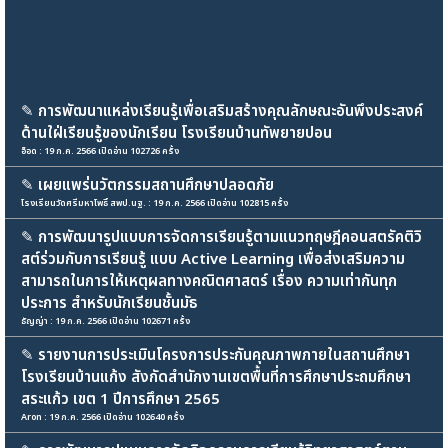
✎
การพัฒนาแหล่งเรียนรู้เพื่อเสริมสร้างคุณลักษณะอันพึงประสงค์
ด้านใฝ่เรียนรู้ของนักเรียน โรงเรียนบ้านทัพยายปอน
อ็อด : 19 ก.ค. 2566 เปิดอ่าน 102726 ครั้ง
✎
เผยแพร่นวัตกรรมสถานศึกษาปลอดภัย
โรงเรียนวัดศรีมหาโพธิ์ สพป.นฐ. : 19 ก.ค. 2566 เปิดอ่าน 102815 ครั้ง
✎
การพัฒนารูปแบบการจัดการเรียนรู้ตามแนวทฤษฎีคอนสตรัคติวิ
สต์ร่วมกับการเรียนรู้ แบบ Active Learning เพื่อส่งเสริมความ
สามารถในการให้เหตุผลทางคณิตศาสตร์ เรื่อง ความเท่ากันทุก
ประการ สำหรับนักเรียนชั้นมัธ
ธัญญ่า : 19 ก.ค. 2566 เปิดอ่าน 102671 ครั้ง
✎
รายงานการประเมินโครงการประกันคุณภาพภายในสถานศึกษา
โรงเรียนบ้านแก้ง สังกัดสำนักงานเขตพื้นที่การศึกษาประถมศึกษา
สระแก้ว เขต 1 ปีการศึกษา 2565
Aron : 19 ก.ค. 2566 เปิดอ่าน 102640 ครั้ง