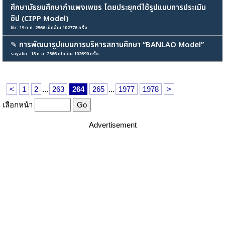
ศึกษามัธยมศึกษากำแพงเพชร โดยประยุกต์ใช้รูปแบบการประเมิน
ซิป (CIPP Model)
bb : 19 ก.ค. 2566 เปิดอ่าน 102776 ครั้ง
✎
การพัฒนารูปแบบการบริหารสถานศึกษา “BANLAO Model”
sayabu : 18 ก.ค. 2566 เปิดอ่าน 102690 ครั้ง
<
1
2
...
263
264
265
...
1977
1978
>
เลือกหน้า
Advertisement