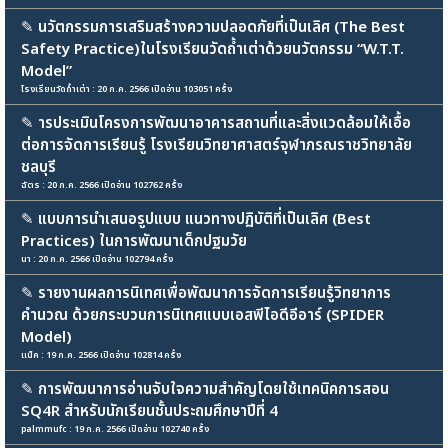
✎
นวัตกรรมการเสริมสร้างความปลอดภัยที่เป็นเลิศ (The Best
Safety Practice)ในโรงเรียนวัดถ้ำเต่าด้วยนวัตกรรม “W.T.T.
Model”
โรงเรียนวัดถ้ำเต่า : 20 ก.ค. 2566 เปิดอ่าน 103051 ครั้ง
✎
ารประเมินโครงการพัฒนาอาคารสถานที่และสิ่งแวดล้อมให้เอื้อ
ต่อการจัดการเรียนรู้ โรงเรียนวิทยาศาสตร์จุฬาภรณราชวิทยาลัย
ชลบุรี
ฉัตร : 20 ก.ค. 2566 เปิดอ่าน 102762 ครั้ง
✎
แบบการนําเสนอรูปแบบ แนวทางปฏิบัติที่เป็นเลิศ (Best
Practices) ในการพัฒนาเด็กปฐมวัย
นา : 20 ก.ค. 2566 เปิดอ่าน 102794 ครั้ง
✎
รายงานผลการนิเทศเพื่อพัฒนาการจัดการเรียนรู้วิทยาการ
คำนวณ ด้วยกระบวนการนิเทศแบบเอสพีไอดีอีอาร์ (SPIDER
Model)
แน็ค : 19 ก.ค. 2566 เปิดอ่าน 102814 ครั้ง
✎
การพัฒนาการอ่านจับใจความสำคัญโดยใช้เทคนิคการสอน
SQ4R สําหรับนักเรียนชั้นประถมศึกษาปีที่ 4
palmmufc : 19 ก.ค. 2566 เปิดอ่าน 102740 ครั้ง