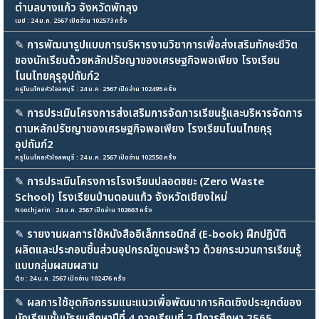
ตำบลบางแก้ว จังหวัดพัทลุง
เมย์ : 24 ม.ค. 2567 เปิดอ่าน 102573 ครั้ง
✎
การพัฒนารูปแบบการบริหารงานวิชาการเพื่อส่งเสริมทักษะชีวิต
ของนักเรียนด้วยหลักปรัชญาของเศรษฐกิจพอเพียง โรงเรียน
โนนไทยคุรุอุปถัมภ์2
ครูโนนไทยหัวใจลพบุรี : 24 ม.ค. 2567 เปิดอ่าน 102495 ครั้ง
✎
การประเมินโครงการส่งเสริมการจัดการเรียนรู้และบริหารจัดการ
ตามหลักปรัชญาของเศรษฐกิจพอเพียง โรงเรียนโนนไทยคุรุ
อุปถัมภ์2
ครูโนนไทยหัวใจลพบุรี : 24 ม.ค. 2567 เปิดอ่าน 102550 ครั้ง
✎
การประเมินโครงการโรงเรียนปลอดขยะ (Zero Waste
School) โรงเรียนบ้านดอนแก้ว จังหวัดเชียงใหม่
Noochjarin : 24 ม.ค. 2567 เปิดอ่าน 102663 ครั้ง
✎
รายงานผลการใช้หนังสืออิเล็กทรอนิกส์ (E-book) ฝึกปฏิบัติ
ผลิตและประกอบชิ้นส่วนอุปกรณ์ขูดมะพร้าว ด้วยกระบวนการเรียนรู้
แบบกลุ่มผสมผสาน
ตุ้ย : 24 ม.ค. 2567 เปิดอ่าน 102476 ครั้ง
✎
ผลการใช้ชุดกิจกรรมแนะแนวเพื่อพัฒนาการคิดเชิงประยุกต์ของ
นักเรียนชั้นมัธยมศึกษาปีที่ 4 ภาคเรียนที่ 2 ปีการศึกษา 2565