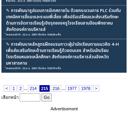
Ratchu : 22 ม.ค. 2567 เปิดอ่าน 102641 ครั้ง
✎
การพัฒนารูปแบบการนิเทศภายใน ด้วยกระบวนการ PLC ร่วมกับ
เทคนิคการชี้แนะและระบบพี่เลี้ยง เพื่อปรับเปลี่ยนและส่งเสริมทักษะ
ด้านการจัดการเรียนรู้เชิงรุกของครูโรงเรียนขามป้อมพิทยาคม
สังกัดองค์การบริหารส่
ืmama2519 : 22 ม.ค. 2567 เปิดอ่าน 102626 ครั้ง
✎
การพัฒนาหลักสูตรฝึกอบรมภาวะผู้นำนักเรียนตามแนวคิด 4-H
เพื่อส่งเสริมทักษะด้านการเรียนรู้ด้วยตนเอง สำหรับนักเรียน
โรงเรียนหนองเหล็กศึกษา สังกัดองค์การบริหารส่วนจังหวัด
มหาสารคาม
ืmama2519 : 22 ม.ค. 2567 เปิดอ่าน 102570 ครั้ง
<
1
2
...
214
215
216
...
1977
1978
>
เลือกหน้า
Advertisement