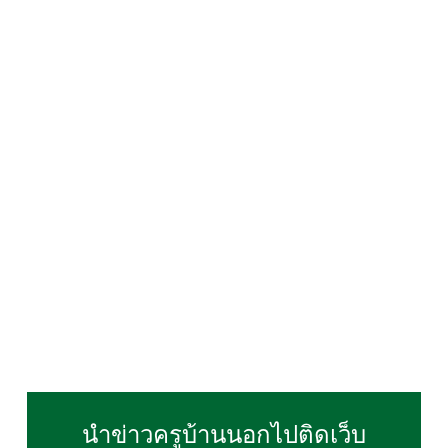
นำข่าวครูบ้านนอกไปติดเว็บ