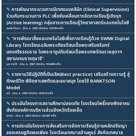
✎
การพัฒนากระบวนการนิเทศแบบคลินิก (Clinical Supervision)
ร่วมกับกระบวนการ PLC เพื่อขับเคลื่อนการจัดการเรียนรู้เชิงรุก
(Active learning) กลุ่มสาระการเรียนรู้วิทยาศาสตร์และเทคโนโลยี
อนวัช ไข่ขาว : 25 ม.ค. 2567 เปิดอ่าน 102765 ครั้ง
✎
“การพัฒนาสื่อและเทคโนโลยีเพื่อการเรียนรู้ด้วย SWNK Digital
Library โรงเรียนเฉลิมพระเกียรติสมเด็จพระศรีนครินทร์
นครศรีธรรมราช ในพระราชูปถัมภ์สมเด็จพระเทพรัตนราชสุดาฯ
สยามบรมราชกุมารี”
นุช กรวีร์ : 24 ม.ค. 2567 เปิดอ่าน 102489 ครั้ง
✎
รายงานวิธีปฏิบัติที่เป้นเลิศ(Best practice) เสริมสร้างความรู้ สู่
ทักษะชีวิต พิชิตยาเสพติดและอบายมุข โดยใช้ BANKTSON
Model
หนี : 24 ม.ค. 2567 เปิดอ่าน 102510 ครั้ง
✎
ประเมินโครงการสถานศึกษาปลอดภัย โรงเรียนโพธิ์ทองพิทยาคม
สังกัดองค์การบริหารส่วนจังหวัดร้อยเอ็ด
อาร์ต : 24 ม.ค. 2567 เปิดอ่าน 102487 ครั้ง
✎
การประเมินโครงการส่งเสริมการจัดการเรียนรู้ตามหลักปรัชญา
ของเศรษฐกิจพอเพียง โรงเรียนเทศบาลบ้านหูแร่ สังกัดเทศบาล