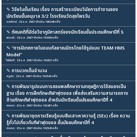
✎
วิจัยในชั้นเรียน เรื่อง การสร้างระเบียบวินัยการทำงานของ
นักเรียนชั้นอนุบาล 3/2 โรงเรียนวัดสุขไพรวัน
ดวงรัตน์ : 23 ม.ค. 2567 เปิดอ่าน 106248 ครั้ง
✎
ทัศนคติที่มีต่อวิชาภูมิศาสตร์ของนักเรียนชั้นประถมศึกษาปีที่ 5
พรรณิ : 23 ม.ค. 2567 เปิดอ่าน 102584 ครั้ง
✎
“การนิเทศภายในแบบกัลยาณมิตรโดยใช้รูปแบบ TEAM HMS
Model”
ิkkbell : 23 ม.ค. 2567 เปิดอ่าน 102821 ครั้ง
✎
การบวกเต็มจำนวน
ครูนัท : 23 ม.ค. 2567 เปิดอ่าน 102545 ครั้ง
✎
การพัฒนารูปแบบการสอนพลศึกษาตามทฤษฎีการใช้สมองเป็น
ฐาน เรื่อง การฝึกทักษะกีฬาฟุตซอล เพื่อส่งเสริมความสามารถทาง
ด้านทักษะกีฬาฟุตซอล สำหรับนักเรียนชั้นมัธยมศึกษาปีที่ 4
muno : 23 ม.ค. 2567 เปิดอ่าน 102481 ครั้ง
✎
การพัฒนาชุดการเรียนรู้แบบสืบเสาะหาความรู้ (5Es) เรื่อง ความ
รู้ทั่วไปเกี่ยวกับกีฬาฟุตซอล ชั้นมัธยมศึกษาปีที่ 4
muno : 23 ม.ค. 2567 เปิดอ่าน 102545 ครั้ง