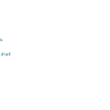
บน
 สำหรั