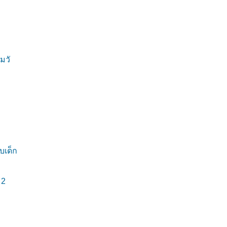
มวั
บเด็ก
 2