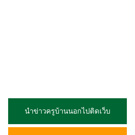
นำข่าวครูบ้านนอกไปติดเว็บ