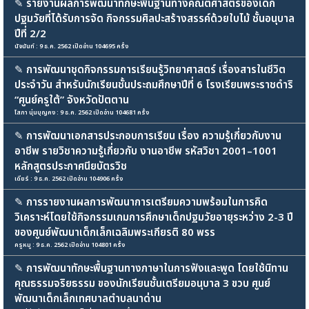
✎
รายงานผลการพัฒนาทักษะพื้นฐานทางคณิตศาสตร์ของเด็ก
ปฐมวัยที่ได้รับการจัด กิจกรรมศิลปะสร้างสรรค์ด้วยใบไม้ ชั้นอนุบาล
ปีที่ 2/2
นัจนันท์ : 9 ธ.ค. 2562 เปิดอ่าน 104695 ครั้ง
✎
การพัฒนาชุดกิจกรรมการเรียนรู้วิทยาศาสตร์ เรื่องสารในชีวิต
ประจำวัน สำหรับนักเรียนชั้นประถมศึกษาปีที่ 6 โรงเรียนพระราชดำริ
“ศูนย์ครูใต้” จังหวัดปัตตาน
โสภา นุ่นบุญคง : 9 ธ.ค. 2562 เปิดอ่าน 104681 ครั้ง
✎
การพัฒนาเอกสารประกอบการเรียน เรื่อง ความรู้เกี่ยวกับงาน
อาชีพ รายวิชาความรู้เกี่ยวกับ งานอาชีพ รหัสวิชา 2001–1001
หลักสูตรประกาศนียบัตรวิช
เดียร์ : 9 ธ.ค. 2562 เปิดอ่าน 104906 ครั้ง
✎
การรายงานผลการพัฒนาการเตรียมความพร้อมในการคิด
วิเคราะห์โดยใช้กิจกรรมเกมการศึกษาเด็กปฐมวัยอายุระหว่าง 2-3 ปี
ของศูนย์พัฒนาเด็กเล็กเฉลิมพระเกียรติ 80 พรร
ครูหมู : 9 ธ.ค. 2562 เปิดอ่าน 104801 ครั้ง
✎
การพัฒนาทักษะพื้นฐานทางภาษาในการฟังและพูด โดยใช้นิทาน
คุณธรรมจริยธรรม ของนักเรียนชั้นเตรียมอนุบาล 3 ขวบ ศูนย์
พัฒนาเด็กเล็กเทศบาลตำบลนาด่าน