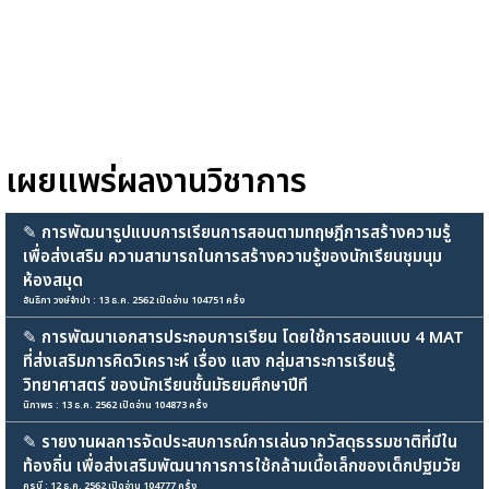
เผยแพร่ผลงานวิชาการ
✎
การพัฒนารูปแบบการเรียนการสอนตามทฤษฎีการสร้างความรู้
เพื่อส่งเสริม ความสามารถในการสร้างความรู้ของนักเรียนชุมนุม
ห้องสมุด
อันธิกา วงษ์จำปา : 13 ธ.ค. 2562 เปิดอ่าน 104751 ครั้ง
✎
การพัฒนาเอกสารประกอบการเรียน โดยใช้การสอนแบบ 4 MAT
ที่ส่งเสริมการคิดวิเคราะห์ เรื่อง แสง กลุ่มสาระการเรียนรู้
วิทยาศาสตร์ ของนักเรียนชั้นมัธยมศึกษาปีที
นิภาพร : 13 ธ.ค. 2562 เปิดอ่าน 104873 ครั้ง
✎
รายงานผลการจัดประสบการณ์การเล่นจากวัสดุธรรมชาติที่มีใน
ท้องถิ่น เพื่อส่งเสริมพัฒนาการการใช้กล้ามเนื้อเล็กของเด็กปฐมวัย
ครูบี : 12 ธ.ค. 2562 เปิดอ่าน 104777 ครั้ง